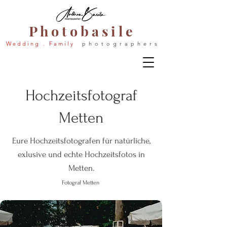
P h o t o b a s i l e
W e d d i n g . F a m i l y
p h o t o g r a p h e r s
Hochzeitsfotograf
Metten
Eure Hochzeitsfotografen für natürliche,
exlusive und echte Hochzeitsfotos in
Metten.
Fotograf Metten