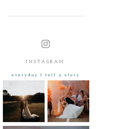
I N S T A G R A M
e v e r y d a y I t e l l a s t o r y