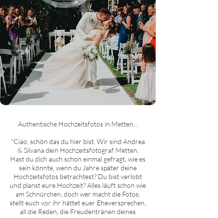
Authentische Hochzeitsfotos in Metten...
"Ciao, schön das du hier bist. Wir sind Andrea
& Silvana dein Hochzeitsfotograf Metten.
Hast du dich auch schon einmal gefragt, wie es
sein könnte, wenn du Jahre später deine
Hochzeitsfotos betrachtest? Du bist verlobt
und planst eure Hochzeit? Alles läuft schon wie
am Schnürchen, doch wer macht die Fotos,
stellt euch vor ihr hättet euer Eheversprechen,
all die Reden, die Freudentränen deines