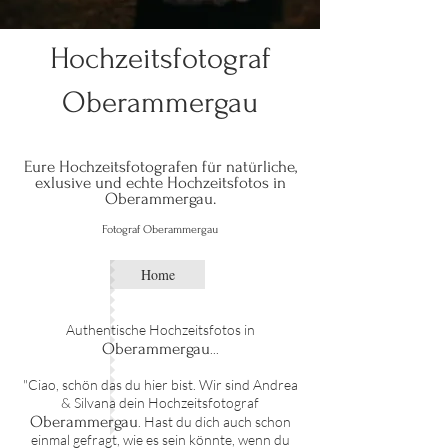
Hochzeitsfotograf
Oberammergau
Eure Hochzeitsfotografen für natürliche,
exlusive und echte Hochze
itsfo
tos in
Oberammergau.
Fotograf
Oberammergau
Home
Authentische Hochzeitsfotos in
Oberammergau
...
"Ciao, schön das du hier bist. Wir sind Andrea
& Silvana dein Hochzeitsfotograf
Oberammergau
. Hast du dich auch schon
einmal gefragt, wie es sein könnte, wenn du