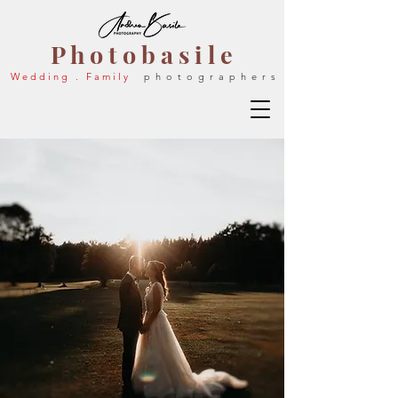
P h o t o b a s i l e
W e d d i n g . F a m i l y
p h o t o g r a p h e r s