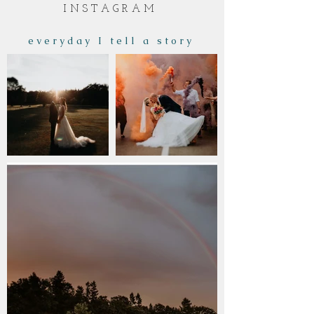
I N S T A G R A M
e v e r y d a y I t e l l a s t o r y