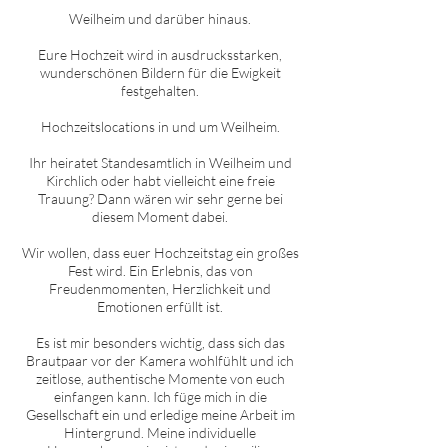
W
eilheim
und darüber hinaus.
Eure Hochzeit wird in ausdrucksstarken,
wunderschönen Bildern für die Ewigkeit
festgehalten.
Hochzeitslocations in und um
W
eilheim
.
Ihr heiratet Standesamtlich in
W
eilheim
und
Kirchlich oder habt vielleicht eine freie
Trauung? Dann wären wir sehr gerne bei
diesem Moment dabei.
Wir wollen, dass euer Hochzeitstag ein großes
Fest wird. Ein Erlebnis, das von
Freudenmomenten, Herzlichkeit und
Emotionen erfüllt ist.
Es ist mir besonders wichtig, dass sich das
Brautpaar vor der Kamera wohlfühlt und ich
zeitlose, authentische Momente von euch
einfangen kann. Ich füge mich in die
Gesellschaft ein und erledige meine Arbeit im
Hintergrund. Meine individuelle