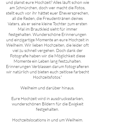
und planst eure Hochzeit? Alles läuft schon wie
am Schnürchen, doch wer macht die Fotos,
stellt euch vor ihr hättet euer Eheversprechen,
all die Reden, die Freudentränen deines
Vaters, als er seine kleine Tochter zum ersten
Mal im Brautkleid sieht für immer
festgehalten. Wunderschöne Erinnerungen
und einzigartige Momente an eure Hochzeit in
W
eilheim
. Wir lieben Hochzeiten, die leider oft
viel zu schnell vergehen. Doch dank der
Fotografie haben wir die Möglichkeit diese
Momente ein Leben lang festzuhalten.
Erinnerungen Verblassen darum fotografieren
wir natürlich und bieten euch zeitlose farbecht
Hochzeitsfotos."
W
eilheim
und darüber hinaus.
Eure Hochzeit wird in ausdrucksstarken,
wunderschönen Bildern für die Ewigkeit
festgehalten.
Hochzeitslocations in und um
W
eilheim
.