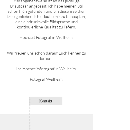
Herangehensweise ist an das jeweilige
Brautpaar angepasst. Ich habe meinen Stil
schon früh gefunden und bin diesem seither
treu geblieben. Ich erlaube mir zu behaupten,
eine eindrucksvolle Bildsprache und
kontinuierliche Qualität zu liefern.
Hochzeit Fotograf in
W
eilheim
.
Wir freuen uns schon darauf Euch kennen zu
lernen!
Ihr Hochzeitsfotograf in
W
eilheim
.
Fotograf
W
eilheim.
Kontakt