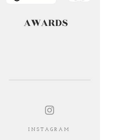
AWARDS
I N S T A G R A M