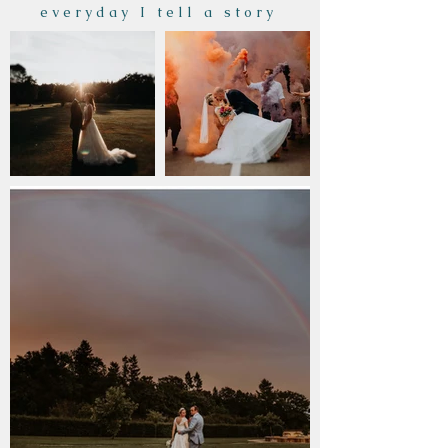
e v e r y d a y I t e l l a s t o r y