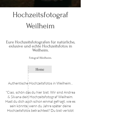
Hochzeitsfotograf
Weilheim
Eure Hochzeitsfotografen für natürliche,
exlusive und echte Hochze
itsfo
tos in
Weilheim.
W
F
oto
graf
eilheim.
Home
Authentische Hochzei
tsfotos in W
eilheim
...
"Ciao, schön das du hier bist. Wir sind Andrea
& Silvana dein Hochzeitsfotograf
W
eilheim
.
Hast du dich auch schon einmal gefragt, wie es
sein könnte, wenn du Jahre später deine
Hochzeitsfotos betrachtest? Du bist verlobt