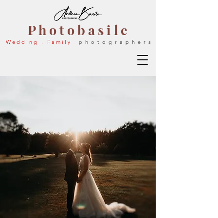
P h o t o b a s i l e
W e d d i n g . F a m i l y
p h o t o g r a p h e r s