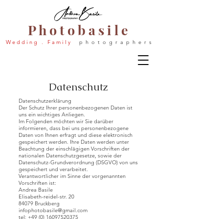
P h o t o b a s i l e
W e d d i n g . F a m i l y
p h o t o g r a p h e r s
Datenschutz
Datenschutzerklärung
Der Schutz Ihrer personenbezogenen Daten ist
uns ein wichtiges Anliegen.
Im Folgenden möchten wir Sie darüber
informieren, dass bei uns personenbezogene
Daten von Ihnen erfragt und diese elektronisch
gespeichert werden. Ihre Daten werden unter
Beachtung der einschlägigen Vorschriften der
nationalen Datenschutzgesetze, sowie der
Datenschutz-Grundverordnung (DSGVO) von uns
gespeichert und verarbeitet.
Verantwortlicher im Sinne der vorgenannten
Vorschriften ist:
Andrea Basile
Elisabeth-reidel-str. 20
84079 Bruckberg
infophotobasile@gmail.com
tel:
+49 (0) 16097520375