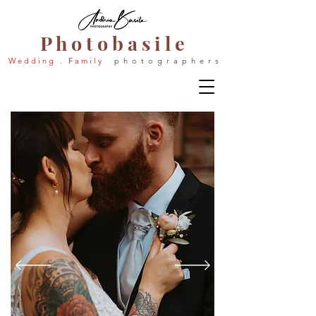
P h o t o b a s i l e
W e d d i n g . F a m i l y
p h o t o g r a p h e r s