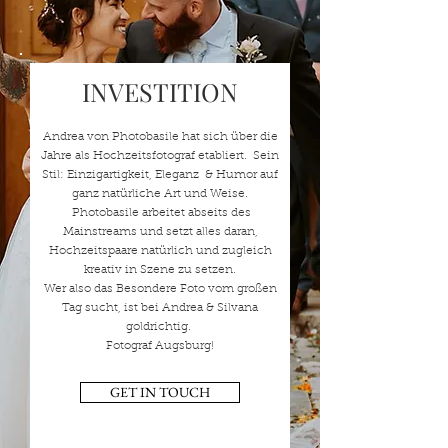
INVESTITION
Andrea von Photobasile hat sich über die
Jahre als Hochzeitsfotograf etabliert. Sein
Stil: Einzigartigkeit, Eleganz & Humor auf
ganz natürliche Art und Weise.
Photobasile arbeitet abseits des
Mainstreams und setzt alles daran,
Hochzeitspaare natürlich und zugleich
kreativ in Szene zu setzen.
Wer also das Besondere Foto vom großen
Tag sucht, ist bei Andrea & Silvana
goldrichtig.
Fotograf Augsburg!
GET IN TOUCH