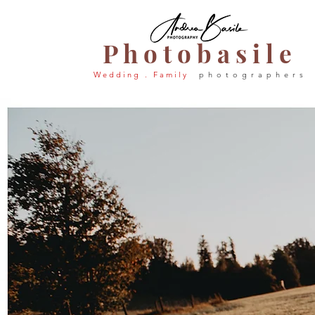
P h o t o b a s i l e
W e d d i n g . F a m i l y
p h o t o g r a p h e r s