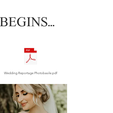
EGINS...
Wedding Reportage Photobasile.pdf