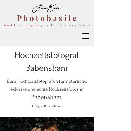
P h o t o b a s i l e
W e d d i n g . F a m i l y
p h o t o g r a p h e r s
Hochzeitsfotograf
Babensham
Eure Hochzeitsfotografen für natürliche,
exlusive und echte Hochzeitsfotos in
Babensham
.
Fotograf
Babensham
.