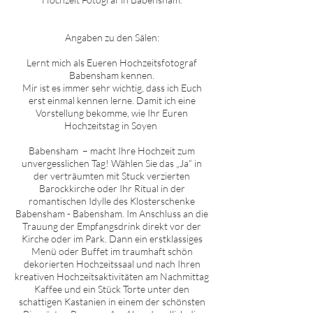
Angaben zu den Sälen:
Lernt mich als Eueren Hochzeitsfotograf
Babensham
kennen.
Mir ist es immer sehr wichtig, dass ich Euch
erst einmal kennen lerne. Damit ich eine
Vorstellung bekomme, wie Ihr Euren
Hochzeitstag in
Soyen
Babensham
– macht Ihre Hochzeit zum
unvergesslichen Tag! Wählen Sie das „Ja“ in
der verträumten mit Stuck verzierten
Barockkirche oder Ihr Ritual in der
romantischen Idylle des Klosterschenke
Babensham
-
Babensham
. Im Anschluss an die
Trauung der Empfangsdrink direkt vor der
Kirche oder im Park. Dann ein erstklassiges
Menü oder Buffet im traumhaft schön
dekorierten Hochzeitssaal und nach Ihren
kreativen Hochzeitsaktivitäten am Nachmittag
Kaffee und ein Stück Torte unter den
schattigen Kastanien in einem der schönsten