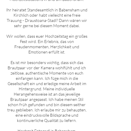
Ihr heiratet Standesamtlich in
Babensham
und
Kirchlich oder habt vielleicht eine freie
Trauung - Draustoana-Stadl? Dann wären wir
sehr gerne bei diesem Moment dabei.
Wir wollen, dass euer Hochzeitstag ein großes
Fest wird. Ein Erlebnis, das von
Freudenmomenten, Herzlichkeit und
Emotionen erfüllt ist.
Es ist mir besonders wichtig, dass sich das
Brautpaar vor der Kamera wohlfühlt und ich
zeitlose, authentische Momente von euch
einfangen kann. Ich füge mich in die
Gesellschaft ein und erledige meine Arbeit im
Hintergrund. Meine individuelle
Herangehensweise ist an das jeweilige
Brautpaar angepasst. Ich habe meinen Stil
schon früh gefunden und bin diesem seither
treu geblieben. Ich erlaube mir zu behaupten,
eine eindrucksvolle Bildsprache und
kontinuierliche Qualität zu liefern.
Hochzeit Fotograf in
Babensham
.