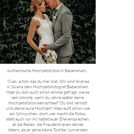
Authentische Hochzeitsfotos in
Babensham
...
"Ciao, schön das du hier bist. Wir sind Andrea
& Silvana dein Hochzeitsfotograf
Babensham
.
Hast du dich auch schon einmal gefragt, wie es
sein könnte, wenn du Jahre später deine
Hochzeitsfotos betrachtest? Du bist verlobt
und planst eure Hochzeit? Alles läuft schon wie
am Schnürchen, doch wer macht die Fotos,
stellt euch vor ihr hättet euer Eheversprechen,
all die Reden, die Freudentränen deines
Vaters, als er seine kleine Tochter zum ersten