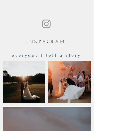
I N S T A G R A M
e v e r y d a y I t e l l a s t o r y