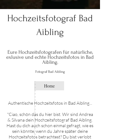
Hochzeitsfotograf Bad
Aibling
Eure Hochzeitsfotografen für natürliche,
exlusive und echte Hochze
itsfo
tos in Bad
Aibling.
F
oto
graf
Bad Aibling
Home
Authentische Hochzei
tsfotos in
Bad Aibling
...
"Ciao, schön das du hier bist. Wir sind Andrea
& Silvana dein Hochzeitsfotograf
Bad Aibling
.
Hast du dich auch schon einmal gefragt, wie es
sein könnte, wenn du Jahre später deine
Hochzeitsfotos betrachtest? Du bist verlobt