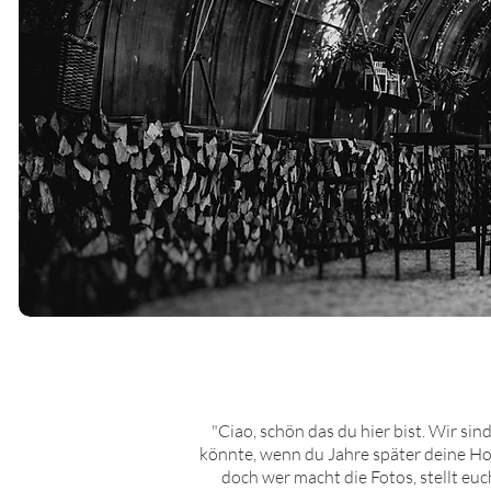
"Ciao, schön das du hier bist. Wir si
könnte, wenn du Jahre später deine Hoc
doch wer macht die Fotos, stellt euc