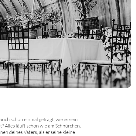
 auch schon einmal gefragt, wie es sein
t? Alles läuft schon wie am Schnürchen,
en deines Vaters, als er seine kleine