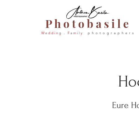
P h o t o b a s i l e
W e d d i n g . F a m i l y
p h o t o g r a p h e r s
Hoc
Eure Ho