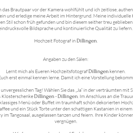
ich das Brautpaar vor der Kamera wohlfühlt und ich zeitlose, aut
t ein und erledige meine Arbeit im Hintergrund. Meine individuelle
n Stil schon früh gefunden und bin diesem seither treu geblieben.
eindrucksvolle Bildsprache und kontinuierliche Qualität zu liefern.
Hochzeit Fotograf in
Dillingen
.
Angaben zu den Sälen:
Lernt mich als Eueren Hochzeitsfotograf
Dillingen
kennen.
h Euch erst einmal kennen lerne. Damit ich eine Vorstellung bekomm
nvergesslichen Tag! Wählen Sie das „Ja“ in der verträumten mit S
es Klosterschenke
Dillingen
-
Dillingen
. Im Anschluss an die Trau
tklassiges Menü oder Buffet im traumhaft schön dekorierten Hochz
ffee und ein Stück Torte unter den schattigen Kastanien in eine
y im Tangosaal, ausgelassen tanzen und feiern. Ihre Kinder können 
vergnügen.