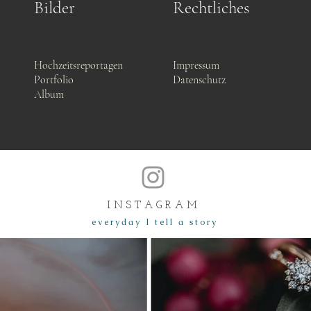
Bilder
Rechtliches
Hochzeitsreportagen
Impressum
Portfolio
Datenschutz
Album
I N S T A G R A M
e v e r y d a y I t e l l a s t o r y