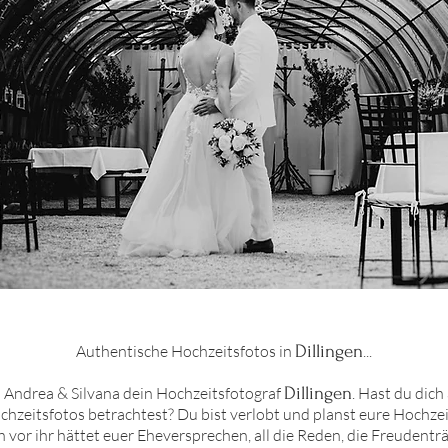
Authentische Hochzeitsfotos in
Dillingen
...
nd Andrea & Silvana dein Hochzeitsfotograf
Dillingen
. Hast du dich
hzeitsfotos betrachtest? Du bist verlobt und planst eure Hochzei
h vor ihr hättet euer Eheversprechen, all die Reden, die Freudenträn