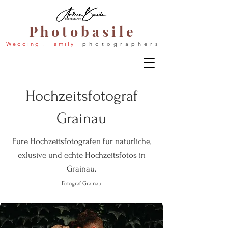
P h o t o b a s i l e
W e d d i n g . F a m i l y
p h o t o g r a p h e r s
Hochzeitsfotograf
Grainau
Eure Hochzeitsfotografen für natürliche,
exlusive und echte Hochzeitsfotos in
Grainau.
Fotograf Grainau