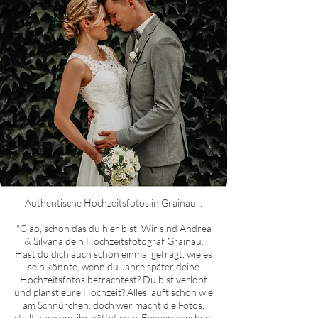
Authentische Hochzeitsfotos in
Grainau
...
"Ciao, schön das du hier bist. Wir sind Andrea
& Silvana dein Hochzeitsfotograf
Grainau
.
Hast du dich auch schon einmal gefragt, wie es
sein könnte, wenn du Jahre später deine
Hochzeitsfotos betrachtest? Du bist verlobt
und planst eure Hochzeit? Alles läuft schon wie
am Schnürchen, doch wer macht die Fotos,
stellt euch vor ihr hättet euer Eheversprechen,