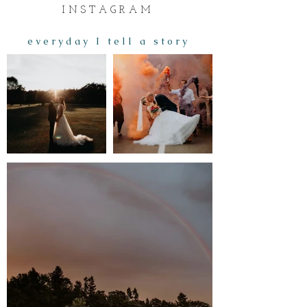
I N S T A G R A M
e v e r y d a y I t e l l a s t o r y