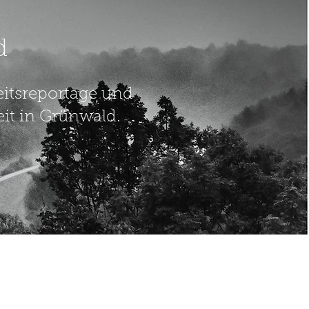
d
eitsreportage und
it in Grünwald.