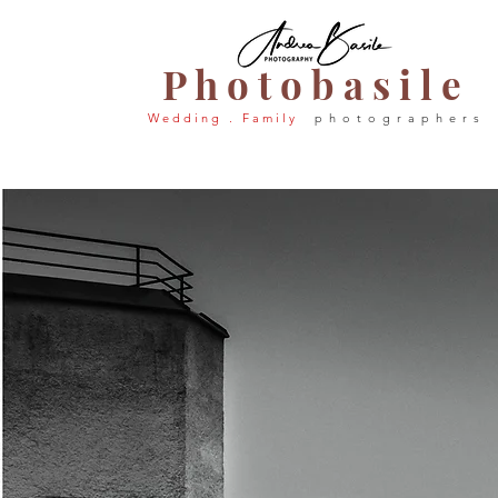
P h o t o b a s i l e
W e d d i n g . F a m i l y
p h o t o g r a p h e r s