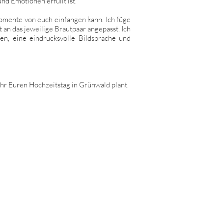
nd Emotionen erfüllt ist.
 Momente von euch einfangen kann. Ich füge
 an das jeweilige Brautpaar angepasst. Ich
en, eine eindrucksvolle Bildsprache und
Ihr Euren Hochzeitstag in Grünwald plant.