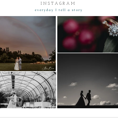
I N S T A G R A M
e v e r y d a y I t e l l a s t o r y