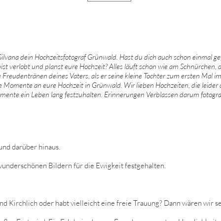
 Silvana dein Hochzeitsfotograf Grünwald. Hast du dich auch schon einmal ge
st verlobt und planst eure Hochzeit? Alles läuft schon wie am Schnürchen, do
e Freudentränen deines Vaters, als er seine kleine Tochter zum ersten Mal im
omente an eure Hochzeit in Grünwald. Wir lieben Hochzeiten, die leider of
omente ein Leben lang festzuhalten. Erinnerungen Verblassen darum fotografi
nd darüber hinaus.
wunderschönen Bildern für die Ewigkeit festgehalten.
und Kirchlich oder habt vielleicht eine freie Trauung? Dann wären wir