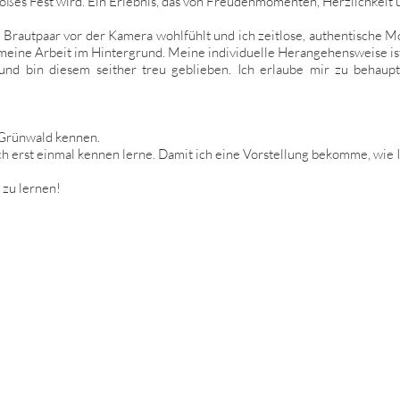
oßes Fest wird. Ein Erlebnis, das von Freudenmomenten, Herzlichkeit u
das Brautpaar vor der Kamera wohlfühlt und ich zeitlose, authentische
 meine Arbeit im Hintergrund. Meine individuelle Herangehensweise ist
nd bin diesem seither treu geblieben. Ich erlaube mir zu behaupt
 Grünwald kennen.
uch erst einmal kennen lerne. Damit ich eine Vorstellung bekomme, wie 
 zu lernen!