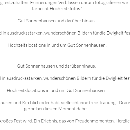
 festzuhalten. Erinnerungen Verblassen darum fotografieren wir n
farbecht Hochzeitsfotos."
Gut Sonnenh
ausen
und darüber hinaus.
d in ausdrucksstarken, wunderschönen Bildern für die Ewigkeit fes
Hochzeitslocations in und um
Gut Sonnenh
ausen
.
Gut Sonnenh
ausen
und darüber hinaus.
 in ausdrucksstarken, wunderschönen Bildern für die Ewigkeit fes
Hochzeitslocations in und um
Gut Sonnenh
ausen
.
h
ausen
und Kirchlich oder habt vielleicht eine freie Trauung - Dr
gerne bei diesem Moment dabei.
großes Fest wird. Ein Erlebnis, das von Freudenmomenten, Herzlich