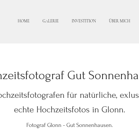
HOME
GALERIE
INVESTITION
ÜBER MICH
zeitsfotograf
Gut Sonnenh
a
chzeitsfotografen für natürliche, exlu
echte Hochze
itsfo
tos in
Glonn
.
-
Foto
graf
Glon
n
Gut Sonnenh
ausen.