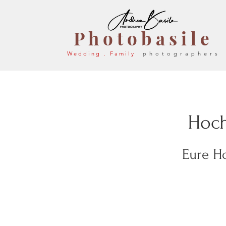
P h o t o b a s i l e
W e d d i n g . F a m i l y
p h o t o g r a p h e r s
Hoch
Eure Ho