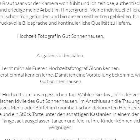
das Brautpaar vor der Kamera wohlfühlt und ich zeitlose, authent
n und erledige meine Arbeit im Hintergrund. Meine individuelle Her
il schon früh gefunden und bin diesem seither treu geblieben. Ich
rucksvolle Bildsprache und kontinuierliche Qualität zu liefern.
Hochzeit Fotograf in
Gut Sonnenh
ausen
.
Angaben zu den Sälen:
Lernt mich als Eueren Hochzeitsfotograf
Glon
n
kennen.
 erst einmal kennen lerne. D
amit ich eine Vorstellung bekomme, wi
Gut Sonnenhausen
 Hochzeit zum unvergesslichen Tag! Wählen Sie das „Ja“ in der ve
ischen Idylle des
Gut Sonnenhausen
. Im Anschluss an die Trauung
ssiges Menü oder Buffet im traumhaft schön dekorierten Hochzeits
 und ein Stück Torte unter den schattigen Kastanien in einem de
 Tangosaal, ausgelassen tanzen und feiern. Ihre Kinder können sich
vergnügen.