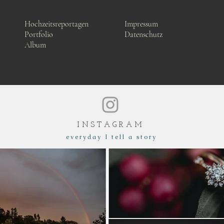
Hochzeitsreportagen
Impressum
Portfolio
Datenschutz
Album
I N S T A G R A M
e v e r y d a y I t e l l a s t o r y