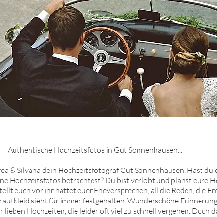
Authentische Hochzeitsfotos in
Gut Sonnenh
ausen
...
drea & Silvana dein Hochzeitsfotograf
Gut Sonnenh
ausen
. Hast du 
ine Hochzeitsfotos betrachtest? Du bist verlobt und planst eure Ho
ellt euch vor ihr hättet euer Eheversprechen, all die Reden, die Fr
Brautkleid sieht für immer festgehalten. Wunderschöne Erinneru
ir lieben Hochzeiten, die leider oft viel zu schnell vergehen. Doch 