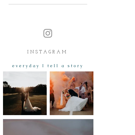
I N S T A G R A M
e v e r y d a y I t e l l a s t o r y