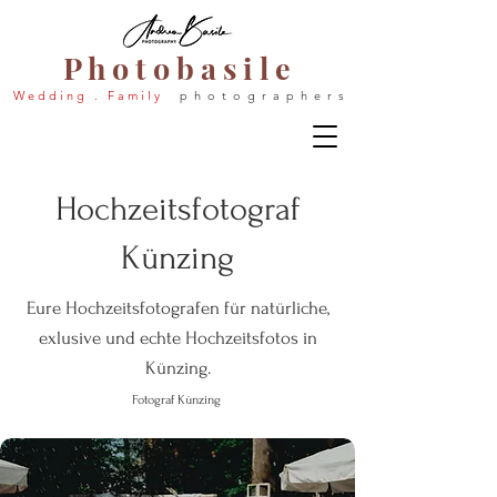
P h o t o b a s i l e
W e d d i n g . F a m i l y
p h o t o g r a p h e r s
Hochzeitsfotograf
Künzing
Eure Hochzeitsfotografen für natürliche,
exlusive und echte Hochzeitsfotos in
Künzing.
Fotograf Künzing