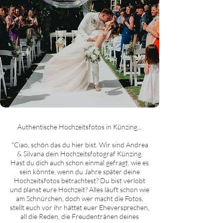
Authentische Hochzeitsfotos in Künzing...
"Ciao, schön das du hier bist. Wir sind Andrea
& Silvana dein Hochzeitsfotograf Künzing.
Hast du dich auch schon einmal gefragt, wie es
sein könnte, wenn du Jahre später deine
Hochzeitsfotos betrachtest? Du bist verlobt
und planst eure Hochzeit? Alles läuft schon wie
am Schnürchen, doch wer macht die Fotos,
stellt euch vor ihr hättet euer Eheversprechen,
all die Reden, die Freudentränen deines