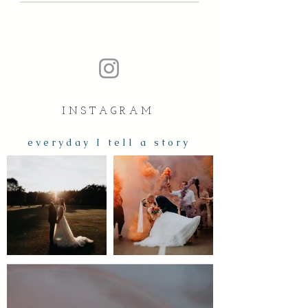
I N S T A G R A M
e v e r y d a y I t e l l a s t o r y