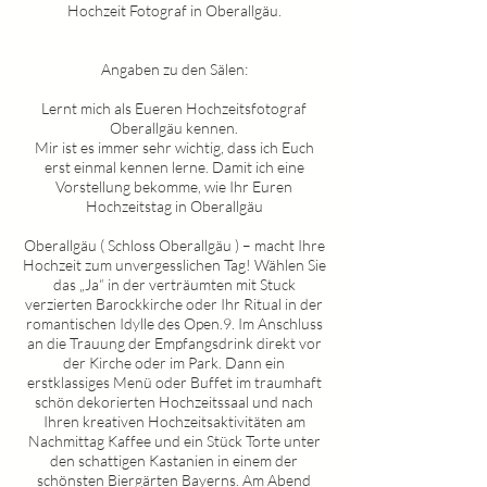
Hochzeit Fotograf in
Oberallgäu
.
Angaben zu den Sälen:
Lernt mich als Eueren Hochzeitsfotograf
Oberallgäu
kennen.
Mir ist es immer sehr wichtig, dass ich Euch
erst einmal kennen lerne. Damit ich eine
Vorstellung bekomme, wie Ihr Euren
Hochzeitstag in
Oberallgäu
Oberallgäu
(
Schloss Oberallgäu )
– macht Ihre
Hochzeit zum unvergesslichen Tag! Wählen Sie
das „Ja“ in der verträumten mit Stuck
verzierten Barockkirche oder Ihr Ritual in der
romantischen Idylle des Open.9. Im Anschluss
an die Trauung der Empfangsdrink direkt vor
der Kirche oder im Park. Dann ein
erstklassiges Menü oder Buffet im traumhaft
schön dekorierten Hochzeitssaal und nach
Ihren kreativen Hochzeitsaktivitäten am
Nachmittag Kaffee und ein Stück Torte unter
den schattigen Kastanien in einem der
schönsten Biergärten Bayerns. Am Abend