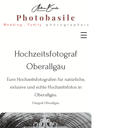
P h o t o b a s i l e
W e d d i n g . F a m i l y
p h o t o g r a p h e r s
Hochzeitsfotograf
Oberallgäu
Eure Hochzeitsfotografen für natürliche,
exlusive und echte Hochzeitsfotos in
Oberallgäu.
Fotograf Oberallgäu