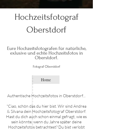
Hochzeitsfotograf
Oberstdorf
Eure Hochzeitsfotografen für natürliche,
exlusive und echte Hochze
itsfo
tos in
Oberstdorf.
O
Fotograf
berstdorf
Home
Authentische Hochzei
tsfotos in O
berstdorf
...
"Ciao, schön das du hier bist. Wir sind Andrea
& Silvana dein Hochzeitsfotograf
O
berstdorf
.
Hast du dich auch schon einmal gefragt, wie es
sein könnte, wenn du Jahre später deine
Hochzeitsfotos betrachtest? Du bist verlobt