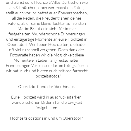
und planst eure Hochzeit? Alles läuft schon wie
am Schnürchen, doch wer macht die Fotos,
stellt euch vor ihr hättet euer Eheversprechen,
all die Reden, die Freudentränen deines
Vaters, als er seine kleine Tochter zum ersten
Mal im Brautkleid sieht für immer
festgehalten. Wunderschöne Erinnerungen
und einzigartige Momente an eure Hochzeit in
O
berstdorf
. Wir lieben Hochzeiten, die leider
oft viel zu schnell vergehen. Doch dank der
Fotografie haben wir die Möglichkeit diese
Momente ein Leben lang festzuhalten.
Erinnerungen Verblassen darum fotografieren
wir natürlich und bieten euch zeitlose farbecht
Hochzeitsfotos."
O
berstdorf
und darüber hinaus.
Eure Hochzeit wird in ausdrucksstarken,
wunderschönen Bildern für die Ewigkeit
festgehalten.
Hochzeitslocations in und um
O
berstdorf
.