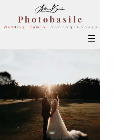
P h o t o b a s i l e
W e d d i n g . F a m i l y
p h o t o g r a p h e r s