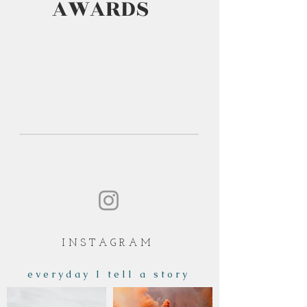
AWARDS
I N S T A G R A M
e v e r y d a y I t e l l a s t o r y