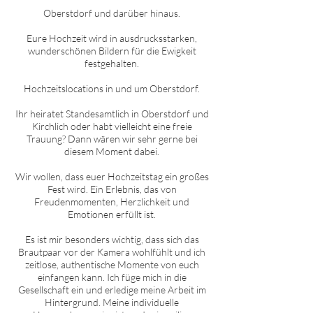
O
berstdorf
und darüber hinaus.
Eure Hochzeit wird in ausdrucksstarken,
wunderschönen Bildern für die Ewigkeit
festgehalten.
Hochzeitslocations in und um
O
berstdorf
.
Ihr heiratet Standesamtlich in
O
berstdorf
und
Kirchlich oder habt vielleicht eine freie
Trauung? Dann wären wir sehr gerne bei
diesem Moment dabei.
Wir wollen, dass euer Hochzeitstag ein großes
Fest wird. Ein Erlebnis, das von
Freudenmomenten, Herzlichkeit und
Emotionen erfüllt ist.
Es ist mir besonders wichtig, dass sich das
Brautpaar vor der Kamera wohlfühlt und ich
zeitlose, authentische Momente von euch
einfangen kann. Ich füge mich in die
Gesellschaft ein und erledige meine Arbeit im
Hintergrund. Meine individuelle