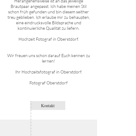
Herangehensweise ist an das jeweilige
Brautpaar angepasst. Ich habe meinen Stil
schon früh gefunden und bin diesem seither
treu geblieben. Ich erlaube mir zu behaupten,
eine eindrucksvolle Bildsprache und
kontinuierliche Qualität zu liefern.
Hochzeit Fotograf in
O
berstdorf
.
Wir freuen uns schon darauf Euch kennen zu
lernen!
Ihr Hochzeitsfotograf in
O
berstdorf
.
Fotograf
O
berstdorf
Kontakt