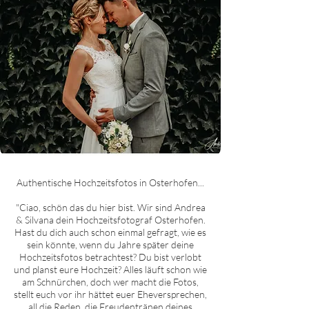
Authentische Hochzeitsfotos in O
sterhofen
...
"Ciao, schön das du hier bist. Wir sind Andrea
& Silvana dein Hochzeitsfotograf O
sterhofen
.
Hast du dich auch schon einmal gefragt, wie es
sein könnte, wenn du Jahre später deine
Hochzeitsfotos betrachtest? Du bist verlobt
und planst eure Hochzeit? Alles läuft schon wie
am Schnürchen, doch wer macht die Fotos,
stellt euch vor ihr hättet euer Eheversprechen,
all die Reden, die Freudentränen deines