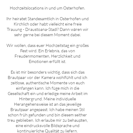
Hochzeitslocations in und um
O
sterhofen
.
Ihr heiratet Standesamtlich in
O
sterhofen
und
Kirchlich oder habt vielleicht eine freie
Trauung - Draustoana-Stadl? Dann wären wir
sehr gerne bei diesem Moment dabei.
Wir wollen, dass euer Hochzeitstag ein großes
Fest wird. Ein Erlebnis, das von
Freudenmomenten, Herzlichkeit und
Emotionen erfüllt ist.
Es ist mir besonders wichtig, dass sich das
Brautpaar vor der Kamera wohlfühlt und ich
zeitlose, authentische Momente von euch
einfangen kann. Ich füge mich in die
Gesellschaft ein und erledige meine Arbeit im
Hintergrund. Meine individuelle
Herangehensweise ist an das jeweilige
Brautpaar angepasst. Ich habe meinen Stil
schon früh gefunden und bin diesem seither
treu geblieben. Ich erlaube mir zu behaupten,
eine eindrucksvolle Bildsprache und
kontinuierliche Qualität zu liefern.