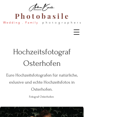
P h o t o b a s i l e
W e d d i n g . F a m i l y
p h o t o g r a p h e r s
Hochzeitsfotograf
Osterhofen
Eure Hochzeitsfotografen für natürliche,
exlusive und echte Hochzeitsfotos in
Osterhofen.
Fotograf Osterhofen