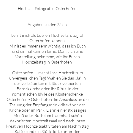
Hochzeit Fotograf in
O
sterhofen
.
Angaben zu den Sälen:
Lernt mich als Eueren Hochzeitsfotograf
O
sterhofen
kennen.
Mir ist es immer sehr wichtig, dass ich Euch
erst einmal kennen lerne. Damit ich eine
Vorstellung bekomme, wie Ihr Euren
Hochzeitstag in
O
sterhofen
O
sterhofen
– macht Ihre Hochzeit zum
unvergesslichen Tag! Wählen Sie das „Ja“ in
der verträumten mit Stuck verzierten
Barockkirche oder Ihr Ritual in der
romantischen Idylle des Klosterschenke
O
sterhofen
-
O
sterhofen
. Im Anschluss an die
Trauung der Empfangsdrink direkt vor der
Kirche oder im Park. Dann ein erstklassiges
Menü oder Buffet im traumhaft schön
dekorierten Hochzeitssaal und nach Ihren
kreativen Hochzeitsaktivitäten am Nachmittag
Kaffee und ein Stück Torte unter den