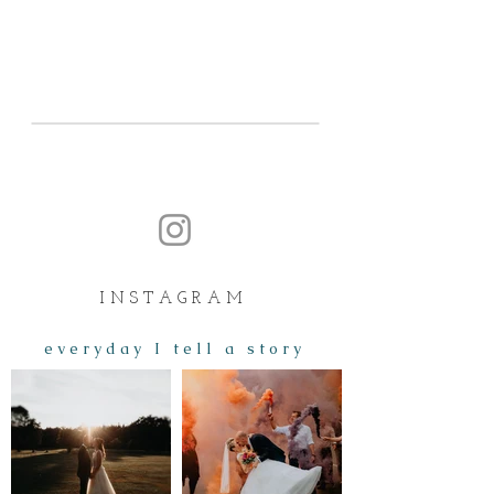
I N S T A G R A M
e v e r y d a y I t e l l a s t o r y