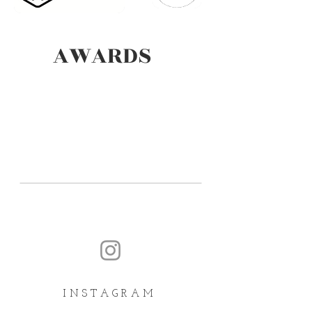
AWARDS
I N S T A G R A M