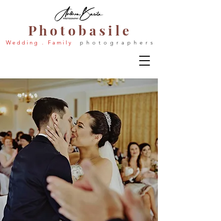
P h o t o b a s i l e
W e d d i n g . F a m i l y
p h o t o g r a p h e r s