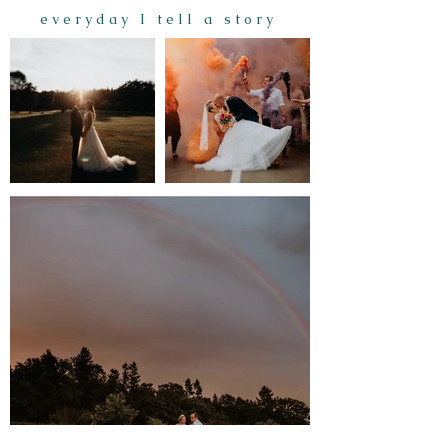
e v e r y d a y I t e l l a s t o r y