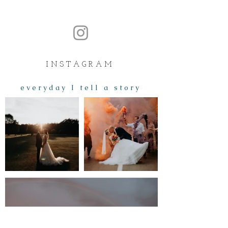
I N S T A G R A M
e v e r y d a y I t e l l a s t o r y