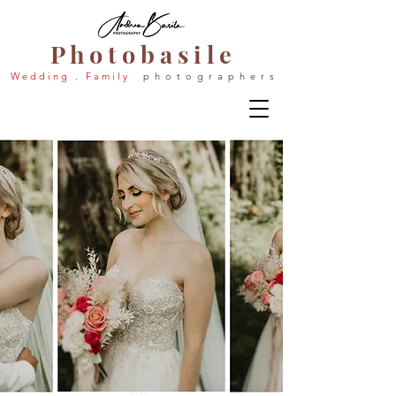
P h o t o b a s i l e
W e d d i n g . F a m i l y
p h o t o g r a p h e r s