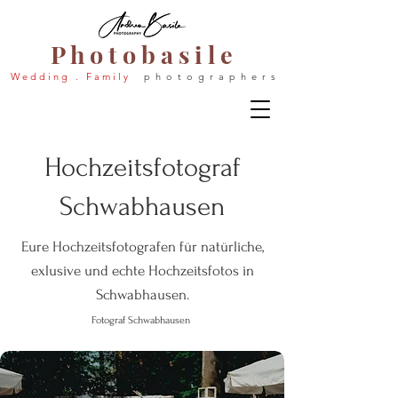
P h o t o b a s i l e
W e d d i n g . F a m i l y
p h o t o g r a p h e r s
Hochzeitsfotograf
Schwabhausen
Eure Hochzeitsfotografen für natürliche,
exlusive und echte Hochzeitsfotos in
Schwabhausen.
Fotograf Schwabhausen