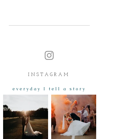
I N S T A G R A M
e v e r y d a y I t e l l a s t o r y