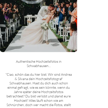
Authentische Hochzeitsfotos in
Schwabhausen...
"Ciao, schön das du hier bist. Wir sind Andrea
& Silvana dein Hochzeitsfotograf
Schwabhausen. Hast du dich auch schon
einmal gefragt, wie es sein könnte, wenn du
Jahre später deine Hochzeitsfotos
betrachtest? Du bist verlobt und planst eure
Hochzeit? Alles läuft schon wie am
Schnürchen, doch wer macht die Fotos, stellt