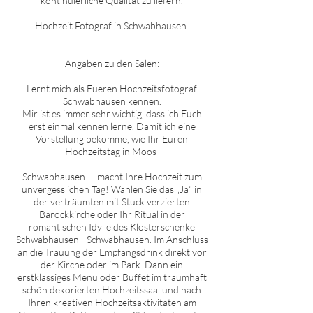
kontinuierliche Qualität zu liefern.
Hochzeit Fotograf in
Schwabhausen
.
Angaben zu den Sälen:
Lernt mich als Eueren Hochzeitsfotograf
Schwabhausen
kennen.
Mir ist es immer sehr wichtig, dass ich Euch
erst einmal kennen lerne. Damit ich eine
Vorstellung bekomme, wie Ihr Euren
Hochzeitstag in
Moos
Schwabhausen
– macht Ihre Hochzeit zum
unvergesslichen Tag! Wählen Sie das „Ja“ in
der verträumten mit Stuck verzierten
Barockkirche oder Ihr Ritual in der
romantischen Idylle des Klosterschenke
Schwabhausen
-
Schwabhausen
. Im Anschluss
an die Trauung der Empfangsdrink direkt vor
der Kirche oder im Park. Dann ein
erstklassiges Menü oder Buffet im traumhaft
schön dekorierten Hochzeitssaal und nach
Ihren kreativen Hochzeitsaktivitäten am