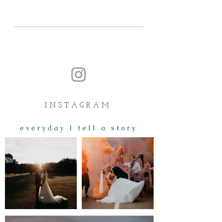
I N S T A G R A M
e v e r y d a y I t e l l a s t o r y