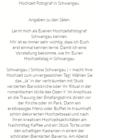
Hochzeit Fotograf in
Schwangau
.
Angaben zu den Sälen:
Lernt mich als Eueren Hochzeitsfotograf
Schwangau
kennen.
Mir ist es immer sehr wichtig, dass ich Euch
erst einmal kennen lerne. Damit ich eine
Vorstellung bekomme, wie Ihr Euren
Hochzeitstag in
Schwangau
Schwangau
(
Schloss Schwangau )
– macht Ihre
Hochzeit zum unvergesslichen Tag! Wählen Sie
das „Ja“ in der verträumten mit Stuck
verzierten Barockkirche oder Ihr Ritual in der
romantischen Idylle des Open.9. Im Anschluss
an die Trauung der Empfangsdrink direkt vor
der Kirche oder im Park. Dann ein
erstklassiges Menü oder Buffet im traumhaft
schön dekorierten Hochzeitssaal und nach
Ihren kreativen Hochzeitsaktivitäten am
Nachmittag Kaffee und ein Stück Torte unter
den schattigen Kastanien in einem der
schönsten Biergärten Bayerns. Am Abend