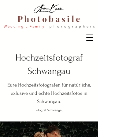
P h o t o b a s i l e
W e d d i n g . F a m i l y
p h o t o g r a p h e r s
Hochzeitsfotograf
Schwangau
Eure Hochzeitsfotografen für natürliche,
exlusive und echte Hochzeitsfotos in
Schwangau.
Fotograf Schwangau