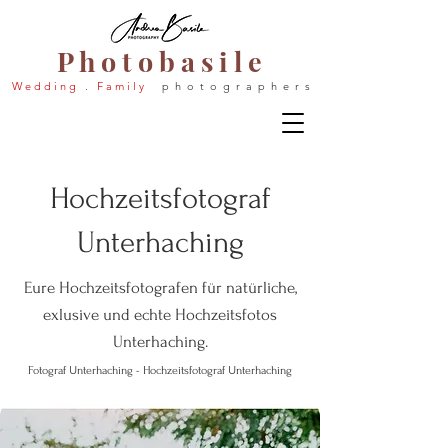
P h o t o b a s i l e
W e d d i n g . F a m i l y
p h o t o g r a p h e r s
Hochzeitsfotograf
Unterhaching
Eure Hochzeitsfotografen für natürliche,
exlusive und echte Hochze
itsfo
tos
U
nterhaching
.
U
U
Foto
graf
nterhaching - Hochzeitsfotograf
nterhaching