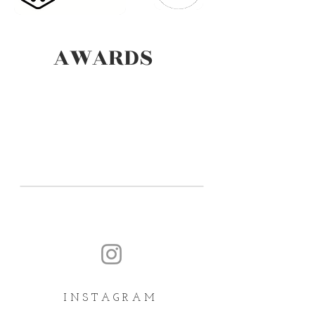
AWARDS
I N S T A G R A M