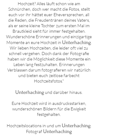
Hochzeit? Alles läuft schon wie am
Schnürchen, doch wer macht die Fotos, stellt
euch vor ihr hättet euer Eheversprechen, all
die Reden, die Freudentränen deines Vaters,
als er seine kleine Tochter zum ersten Mal im
Brautkleid sieht für immer festgehalten.
Wunderschöne Erinnerungen und einzigartige
U
nterhaching
Momente an eure Hochzeit in
.
Wir lieben Hochzeiten, die leider oft viel zu
schnell vergehen. Doch dank der Fotografie
haben wir die Möglichkeit diese Momente ein
Leben lang festzuhalten. Erinnerungen
Verblassen darum fotografieren wir natürlich
und bieten euch zeitlose farbecht
Hochzeitsfotos."
U
nterhaching
und darüber hinaus.
Eure Hochzeit wird in ausdrucksstarken,
wunderschönen Bildern für die Ewigkeit
festgehalten.
U
nterhaching
Hochzeitslocations in und um
.
U
nterhaching
Fotograf