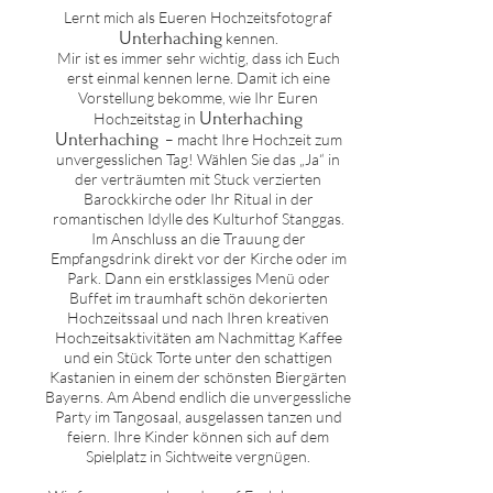
Lernt mich als Eueren Hochzeitsfotograf
U
nterhaching
kennen.
Mir ist es immer sehr wichtig, dass ich Euch
erst einmal kennen lerne. D
amit ich eine
Vorstellung bekomme, wie Ihr Euren
U
nterhaching
Hochzeitstag in
U
nterhaching
– macht Ihre Hochzeit zum
unvergesslichen Tag! Wählen Sie das „Ja“ in
der verträumten mit Stuck verzierten
Barockkirche oder Ihr Ritual in der
romantischen Idylle des
Kulturhof Stanggas
.
Im Anschluss an die Trauung der
Empfangsdrink direkt vor der Kirche oder im
Park. Dann ein erstklassiges Menü oder
Buffet im traumhaft schön dekorierten
Hochzeitssaal und nach Ihren kreativen
Hochzeitsaktivitäten am Nachmittag Kaffee
und ein Stück Torte unter den schattigen
Kastanien in einem der schönsten Biergärten
Bayerns. Am Abend endlich die unvergessliche
Party im Tangosaal, ausgelassen tanzen und
feiern. Ihre Kinder können sich auf dem
Spielplatz in Sichtweite vergnügen.