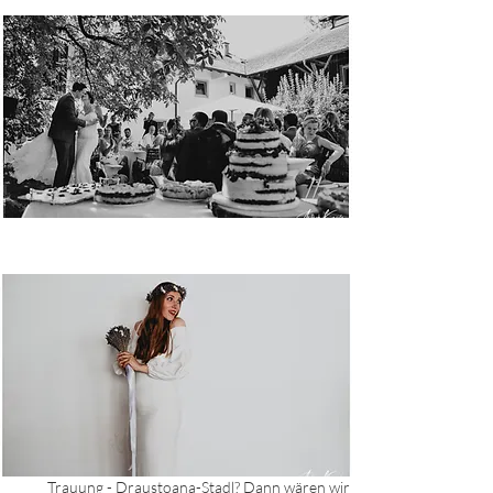
U
nterhaching
un
d da
rüber hinaus.
Eure Hochzeit wird in ausdrucksstarken,
wunderschönen Bildern für die Ewigkeit
festgehalten.
U
nterhaching
Hochzeitslocations in und um
.
U
nterhaching
Ihr heiratet Standesamtlich in
und Kirchlich oder habt vielleicht eine freie
Trauung - Draustoana-Stadl? Dann wären wir