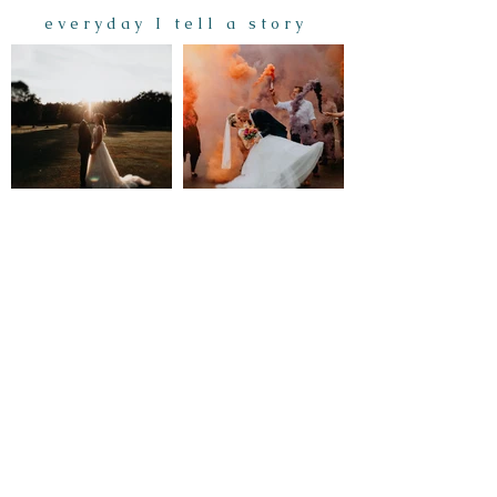
e v e r y d a y I t e l l a s t o r y