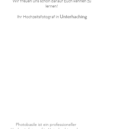
Wir freuen uns schon darauf Euch kennen zu
lernen!
U
nterhaching
Ihr Hochzeitsfotograf in
Photobasile ist ein professioneller