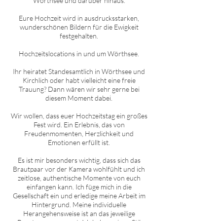
Wörthsee
und darüber hinaus.
Eure Hochzeit wird in ausdrucksstarken,
wunderschönen Bildern für die Ewigkeit
festgehalten.
Hochzeitslocations in und um
Wörthsee
.
Ihr heiratet Standesamtlich in
Wörthsee
und
Kirchlich oder habt vielleicht eine freie
Trauung? Dann wären wir sehr gerne bei
diesem Moment dabei.
Wir wollen, dass euer Hochzeitstag ein großes
Fest wird. Ein Erlebnis, das von
Freudenmomenten, Herzlichkeit und
Emotionen erfüllt ist.
Es ist mir besonders wichtig, dass sich das
Brautpaar vor der Kamera wohlfühlt und ich
zeitlose, authentische Momente von euch
einfangen kann. Ich füge mich in die
Gesellschaft ein und erledige meine Arbeit im
Hintergrund. Meine individuelle
Herangehensweise ist an das jeweilige