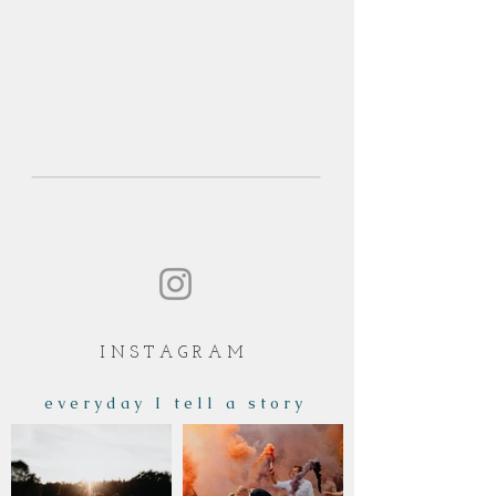
I N S T A G R A M
e v e r y d a y I t e l l a s t o r y