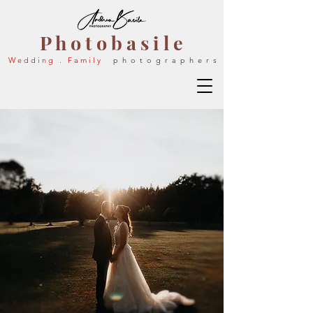
P h o t o b a s i l e
W e d d i n g . F a m i l y
p h o t o g r a p h e r s