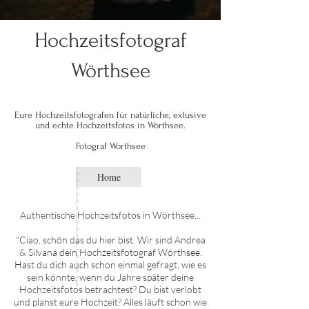
Hochzeitsfotograf
Wörthsee
Eure Hochzeitsfotografen für natürliche, exlusive
und echte Hochzeitsfotos in Wörthsee.
Fotograf Wörthsee
Home
Authentische Hochzei
tsfotos in
Wörthsee
...
"Ciao, schön das du hier bist. Wir sind Andrea
& Silvana dein Hochzeitsfotograf
Wörthsee
.
Hast du dich auch schon einmal gefragt, wie es
sein könnte, wenn du Jahre später deine
Hochzeitsfotos betrachtest? Du bist verlobt
und planst eure Hochzeit? Alles läuft schon wie