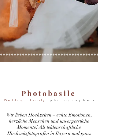
P h o t o b a s i l e
W e d d i n g . F a m i l y
p h o t o g r a p h e
​r​ s
Wir lieben Hochzeiten – echte Emotionen,
herzliche Menschen und unvergessliche
Momente! Als leidenschaftliche
Hochzeitsfotografen in Bayern und ganz