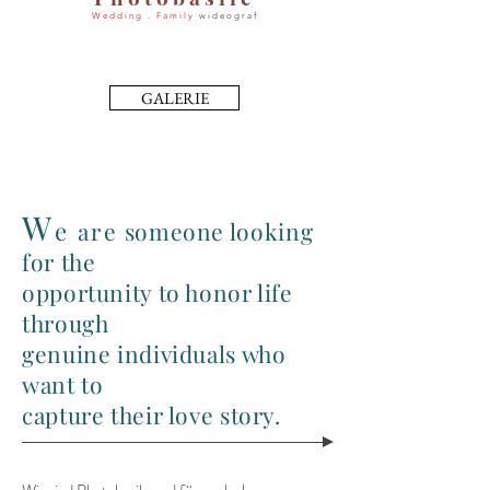
W e d d i n g . F a m i l y
w i d e o g r a f
GALERIE
W
e
a
re
someone looking
for the
opportunity to honor life
through
genuine indiv
iduals who
want to
capture their love story.