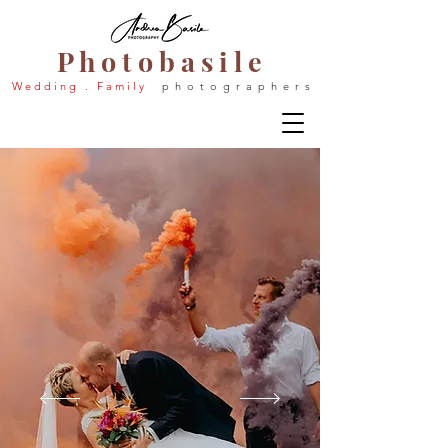
P h o t o b a s i l e
W e d d i n g . F a m i l y
p h o t o g r a p h e r s