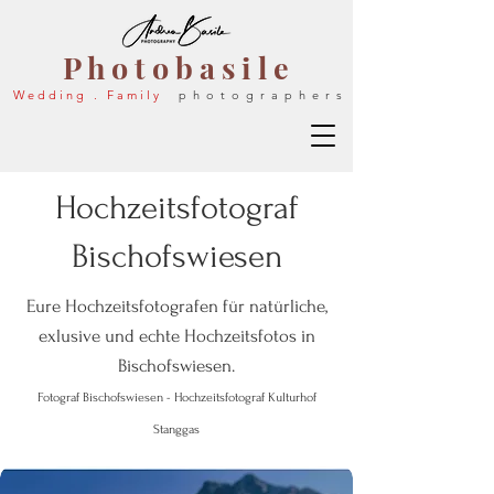
P h o t o b a s i l e
W e d d i n g . F a m i l y
p h o t o g r a p h e r s
Hochzeitsfotograf
Bischofswiesen
Eure Hochzeitsfotografen für natürliche,
exlusive und echte Hochze
itsfo
tos in
Bischofswiesen
.
Foto
graf
Bischofs
w
iesen - Hochzeitsfotograf Kulturhof
Stanggas