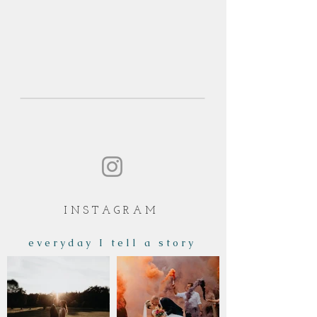
I N S T A G R A M
e v e r y d a y I t e l l a s t o r y