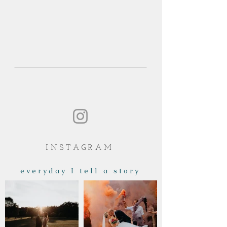
I N S T A G R A M
e v e r y d a y I t e l l a s t o r y