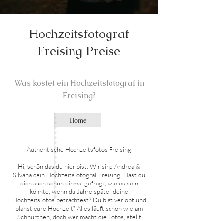
Hochzeitsfotograf
Freising Preise
Was kostet ein Hochzeitsfotogra
f in
Freising
?
Home
Authentische Hochzeitsfotos Freising
Hi, schön das du hier bist. Wir sind Andrea &
Silvana dein Hochzeitsfotograf Freising. Hast du
dich auch schon einmal gefragt, wie es sein
könnte, wenn du Jahre später deine
Hochzeitsfotos betrachtest? Du bist verlobt und
planst eure Hochzeit? Alles läuft schon wie am
Schnürchen, doch wer macht die Fotos, stellt