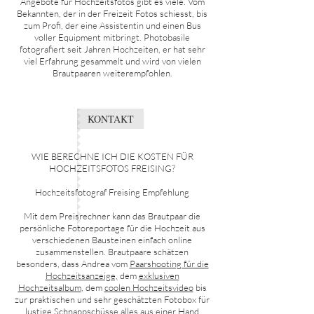
Angebote für Hochzeitsfotos gibt es viele. Vom
Bekannten, der in der Freizeit Fotos schiesst, bis
zum Profi, der eine Assistentin und einen Bus
voller Equipment mitbringt. Photobasile
fotografiert seit Jahren Hochzeiten, er hat sehr
viel Erfahrung gesammelt und wird von vielen
Brautpaaren weiterempfohlen.
KONTAKT
WIE BERECHNE ICH DIE KOSTEN FÜR
HOCHZEITSFOTOS FREISING?
Hochzeitsfotograf Freising Empfehlung
Mit dem Preisrechner kann das Brautpaar die
persönliche Fotoreportage für die Hochzeit aus
verschiedenen Bausteinen einfach online
zusammenstellen. Brautpaare schätzen
besonders, dass Andrea vom
Paarshooting für die
Hochzeitsanzeige,
dem
exklusiven
Hochzeitsalbum
, dem
coolen Hochzeitsvideo
bis
zur praktischen und sehr geschätzten Fotobox für
lustige Schnappschüsse alles aus einer Hand