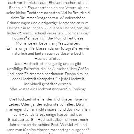
euch vor ihr hättet euer Eheversprechen, all die
Reden, die Freudentränen deines Vaters, als er
seine kleine Tochter zum ersten Mal im Brautkleid
sieht für immer festgehalten. Wunderschöne
Erinnerungen und einzigartige Momente an eure
Hochzeit in München. Wir lieben Hochzeiten, die
leider oft viel zu schnell vergehen. Doch dank der
Fotografie haben wir die Möglichkeit diese
Momente ein Leben lang festzuhalten.
Erinnerungen Verblassen darum fotografieren wir
natürlich und bieten euch zeitlose farbecht
Hochzeitsfotos.
Jede Hochzeit ist einzigartig und es gibt
unzählige Faktoren, die ihr Aussehen, ihre Größe
und ihren Zeitrahmen bestimmen. Deshalb muss
jedes Hochzeitsfotopaket für jede Hochzeit
individuell gestaltet werden.
Was kostet ein Hochzeitsfotograf in Freising:
Die Hochzeit ist einer der wichtigsten Tage im
Leben. Oder gar der schönste von allen. Da will
man eigentlich an nichts sparen und doch kommen
zum Hochzeitsfest einige Kosten auf das
Brautpaar zu. Ein Hochzeitsalbum erinnert noch
Jahrzente an das schöne Fest. Wieviel will und
kann man für eine Hochzeitsreportage ausgeben?