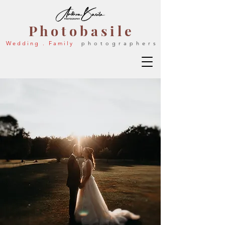
P h o t o b a s i l e
W e d d i n g . F a m i l y
p h o t o g r a p h e r s