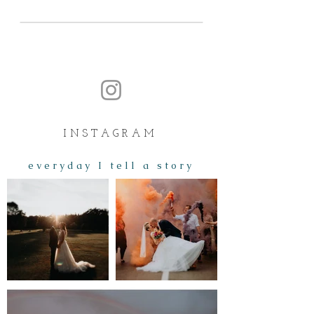
I N S T A G R A M
e v e r y d a y I t e l l a s t o r y