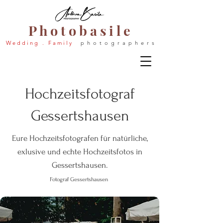
P h o t o b a s i l e
W e d d i n g . F a m i l y
p h o t o g r a p h e r s
Hochzeitsfotograf
Gessertshausen
Eure Hochzeitsfotografen für natürliche,
exlusive und echte Hochzeitsfotos in
Gessertshausen.
Fotograf Gessertshausen