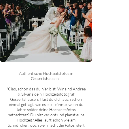
Authentische Hochzeitsfotos in
Gessertshausen...
"Ciao, schön das du hier bist. Wir sind Andrea
& Silvana dein Hochzeitsfotograf
Gessertshausen. Hast du dich auch schon
einmal gefragt, wie es sein könnte, wenn du
Jahre später deine Hochzeitsfotos
betrachtest? Du bist verlobt und planst eure
Hochzeit? Alles läuft schon wie am
Schnürchen, doch wer macht die Fotos, stellt