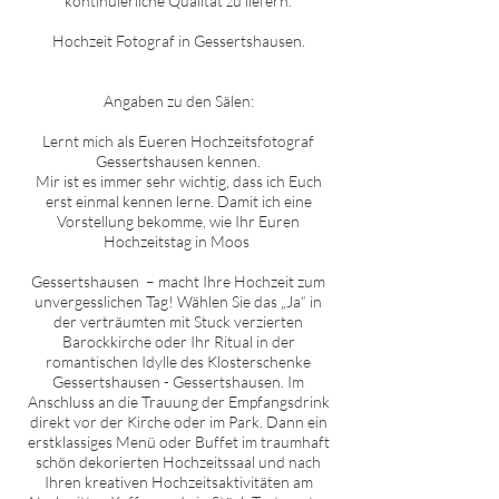
kontinuierliche Qualität zu liefern.
Hochzeit Fotograf in
Gessertshausen
.
Angaben zu den Sälen:
Lernt mich als Eueren Hochzeitsfotograf
Gessertshausen
kennen.
Mir ist es immer sehr wichtig, dass ich Euch
erst einmal kennen lerne. Damit ich eine
Vorstellung bekomme, wie Ihr Euren
Hochzeitstag in
Moos
Gessertshausen
– macht Ihre Hochzeit zum
unvergesslichen Tag! Wählen Sie das „Ja“ in
der verträumten mit Stuck verzierten
Barockkirche oder Ihr Ritual in der
romantischen Idylle des Klosterschenke
Gessertshausen
-
Gessertshausen
. Im
Anschluss an die Trauung der Empfangsdrink
direkt vor der Kirche oder im Park. Dann ein
erstklassiges Menü oder Buffet im traumhaft
schön dekorierten Hochzeitssaal und nach
Ihren kreativen Hochzeitsaktivitäten am